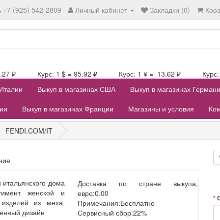
+7 (925) 542-2809
Личный кабинет
Закладки (0)
Кор
106.27 ₽ Курс: 1 $ = 95.92 ₽ Курс: 1 ¥ = 13.62 ₽ Курс: 1
 Италии
Выкуп в магазинах США
Выкуп в магазинах Герман
лии
Выкуп в магазинах Франции
Магазины и условия
Ком
FENDI.COM/IT
ние
 итальянского дома
Доставка
по стране выкупа,
тимент женской и
евро:0.00
 изделий из меха,
Примечания:Бесплатно
менный дизайн
Сервисный
сбор:22%