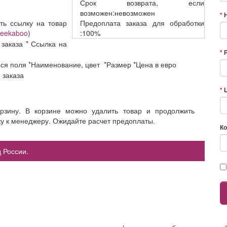
Срок возврата,
если
возможен:невозможен
ть ссылку на товар
Предоплата заказа
для обработки
/peekaboo
)
:100%
 заказа * Ссылка на
еся поля *Наименование, цвет *Размер *Цена в евро
е заказа
орзину. В корзине можно удалить товар и продолжить
ку к менеджеру. Ожидайте расчет предоплаты.
Ко
 России.