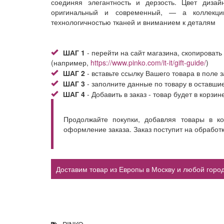
соединяя элегантность и дерзость. Цвет дизай
оригинальный и современный, — а коллекции
технологичностью тканей и вниманием к деталям
ШАГ 1
- перейти на сайт магазина, скопировать
(например,
https://www.pinko.com/it-it/gift-guide/
)
ШАГ 2
- вставьте ссылку Вашего товара в поле з
ШАГ 3
- заполните данные по товару в оставши
ШАГ 4
- Добавить в заказ - товар будет в корзин
Продолжайте покупки, добавляя товары в к
оформление заказа. Заказ поступит на обработ
Доставим товар из Европы в Москву и любой город