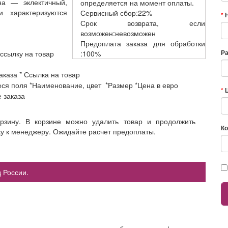
на — эклектичный,
определяется на момент оплаты.
 характеризуются
Сервисный
сбор:22%
Срок возврата,
если
возможен:невозможен
Предоплата заказа
для обработки
Р
 ссылку на товар
:100%
аказа * Ссылка на товар
еся поля *Наименование, цвет *Размер *Цена в евро
е заказа
орзину. В корзине можно удалить товар и продолжить
Ко
ку к менеджеру. Ожидайте расчет предоплаты.
 России.