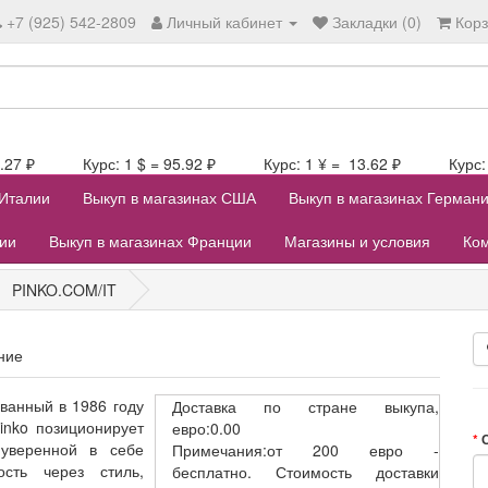
+7 (925) 542-2809
Личный кабинет
Закладки (0)
Кор
106.27 ₽ Курс: 1 $ = 95.92 ₽ Курс: 1 ¥ = 13.62 ₽ Курс: 1
 Италии
Выкуп в магазинах США
Выкуп в магазинах Герман
лии
Выкуп в магазинах Франции
Магазины и условия
Ком
PINKO.COM/IT
ние
ванный в 1986 году
Доставка
по стране выкупа,
inko позиционирует
евро:0.00
уверенной в себе
Примечания:от 200 евро -
сть через стиль,
бесплатно. Стоимость доставки