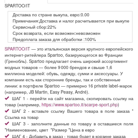
SPARTOO/IT
Доставка
по стране выкупа,
евро:0.00
Примечания:Доставка и налог расчитывается при выкупе
Сервисный
сбор:22%
Срок возврата,
если возможен:невозможен
Предоплата заказа
для обработки
:100%
SPARTOO/IT
— это итальянская версия крупного европейского
интернет‑ритейлера Spartoo, базирующегося во Франции
(Гренобль). Spartoo предлагает очень широкий ассортимент
модных товаров — более 9 000 брендов и свыше 1,6
миллиона моделей: обувь, одежду, сумки и аксессуары. У
компании есть как сторонние бренды, так и собственные
линии: в портфеле Spartoo — примерно 16 private label‑марок
(например, JB Martin, Easy Peasy, André).
ШАГ 1 - перейти на сайт магазина, скопировать ссылку на
товар (например,
https://www.spartoo.it/scarpe-sport.php
)
ШАГ 2 - вставьте ссылку Вашего товара в поле заказа *
Ссылка на товар
ШАГ 3 - заполните данные по товару в оставшиеся поля
*Наименование, цвет *Размер *Цена в евро
ШАГ 4 - Добавить в заказ - товар будет в корзине заказа