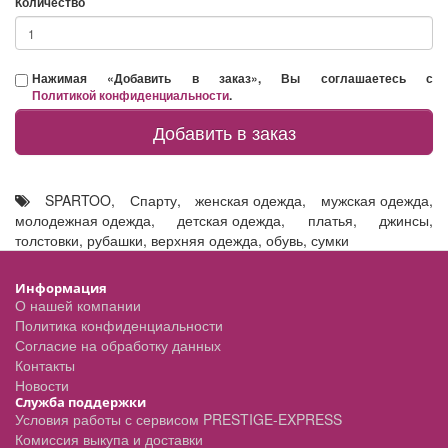
Количество
Нажимая «Добавить в заказ», Вы соглашаетесь с
Политикой конфиденциальности
.
Добавить в заказ
SPARTOO
,
Спарту
,
женская одежда
,
мужская одежда
,
молодежная одежда
,
детская одежда
,
платья
,
джинсы
,
толстовки
,
рубашки
,
верхняя одежда
,
обувь
,
сумки
Информация
О нашей компании
Политика конфиденциальности
Согласие на обработку данных
Контакты
Новости
Служба поддержки
Условия работы с сервисом PRESTIGE-EXPRESS
Комиссия выкупа и доставки